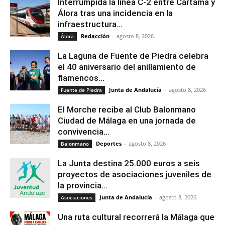
Interrumpida la línea C-2 entre Cártama y
Álora tras una incidencia en la
infraestructura...
Redacción
-
agosto 8, 2026
Álora
La Laguna de Fuente de Piedra celebra
el 40 aniversario del anillamiento de
flamencos...
Junta de Andalucía
-
agosto 8, 2026
Fuente de Piedra
El Morche recibe al Club Balonmano
Ciudad de Málaga en una jornada de
convivencia...
Deportes
-
agosto 8, 2026
Balonmano
La Junta destina 25.000 euros a seis
proyectos de asociaciones juveniles de
la provincia...
Junta de Andalucía
-
agosto 8, 2026
Asociaciones
Una ruta cultural recorrerá la Málaga que