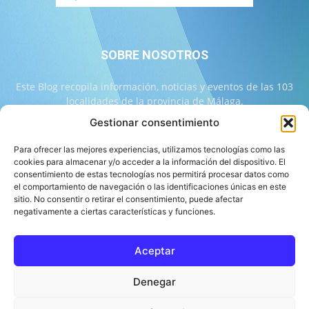
SOBRE NOSOTROS
Este Blog recopila información, noticias y eventos de las 103
localidades de la provincia de Málaga.
Gestionar consentimiento
Contáctanos:
info@103malaga.com
Para ofrecer las mejores experiencias, utilizamos tecnologías como las
cookies para almacenar y/o acceder a la información del dispositivo. El
consentimiento de estas tecnologías nos permitirá procesar datos como
SÍGUENOS
el comportamiento de navegación o las identificaciones únicas en este
sitio. No consentir o retirar el consentimiento, puede afectar
negativamente a ciertas características y funciones.
Aceptar
Sobre 103 Málaga
Equipo de 103 Málaga
Política Editorial
Denegar
Política de Correcciones
Aviso Legal
Contacto
Compromiso con la Provincia
Política de cookies