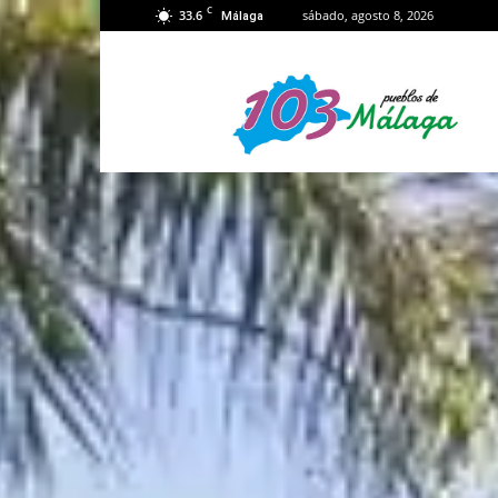
C
33.6
sábado, agosto 8, 2026
Málaga
103
Málaga