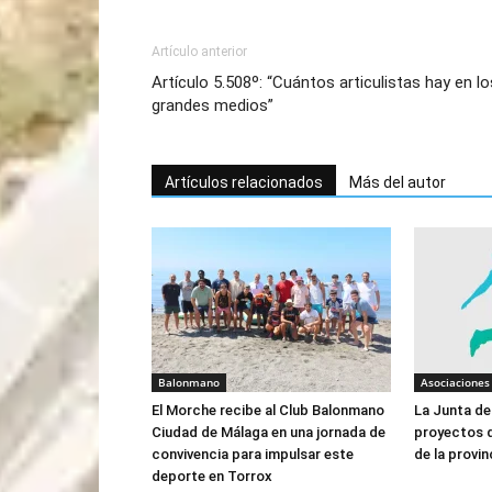
Artículo anterior
Artículo 5.508º: “Cuántos articulistas hay en lo
grandes medios”
Artículos relacionados
Más del autor
Balonmano
Asociaciones
El Morche recibe al Club Balonmano
La Junta de
Ciudad de Málaga en una jornada de
proyectos d
convivencia para impulsar este
de la provi
deporte en Torrox