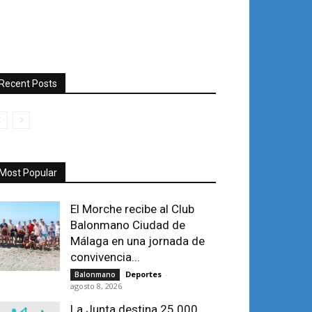
Recent Posts
Most Popular
El Morche recibe al Club
Balonmano Ciudad de
Málaga en una jornada de
convivencia...
Deportes
-
Balonmano
agosto 8, 2026
La Junta destina 25.000