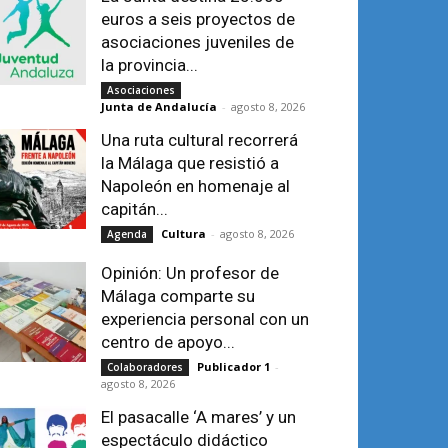
euros a seis proyectos de
asociaciones juveniles de
la provincia...
Asociaciones
Junta de Andalucía
-
agosto 8, 2026
Una ruta cultural recorrerá
la Málaga que resistió a
Napoleón en homenaje al
capitán...
Cultura
-
agosto 8, 2026
Agenda
Opinión: Un profesor de
Málaga comparte su
experiencia personal con un
centro de apoyo...
Publicador 1
-
Colaboradores
agosto 8, 2026
El pasacalle ‘A mares’ y un
espectáculo didáctico