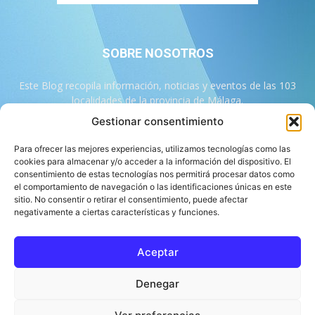
SOBRE NOSOTROS
Este Blog recopila información, noticias y eventos de las 103
localidades de la provincia de Málaga.
Gestionar consentimiento
Contáctanos:
info@103malaga.com
Para ofrecer las mejores experiencias, utilizamos tecnologías como las
cookies para almacenar y/o acceder a la información del dispositivo. El
consentimiento de estas tecnologías nos permitirá procesar datos como
SÍGUENOS
el comportamiento de navegación o las identificaciones únicas en este
sitio. No consentir o retirar el consentimiento, puede afectar
negativamente a ciertas características y funciones.
Aceptar
Sobre 103 Málaga
Equipo de 103 Málaga
Política Editorial
Denegar
Política de Correcciones
Aviso Legal
Contacto
Compromiso con la Provincia
Política de cookies