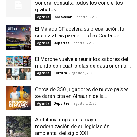
sonora: consulta todos los conciertos
gratuitos...
Redacción
-
agosto 5, 2026
Agenda
El Málaga CF acelera su preparación: la
cuenta atrás para el Trofeo Costa del...
Deportes
-
agosto 5, 2026
Agenda
El Morche vuelve a reunir los sabores del
mundo con cuatro días de gastronomía,...
Cultura
-
agosto 5, 2026
Agenda
Cerca de 350 jugadores de nueve países
se darán cita en Alhaurín de la...
Deportes
-
agosto 5, 2026
Agenda
Andalucía impulsa la mayor
modernización de su legislación
ambiental del siglo XXI