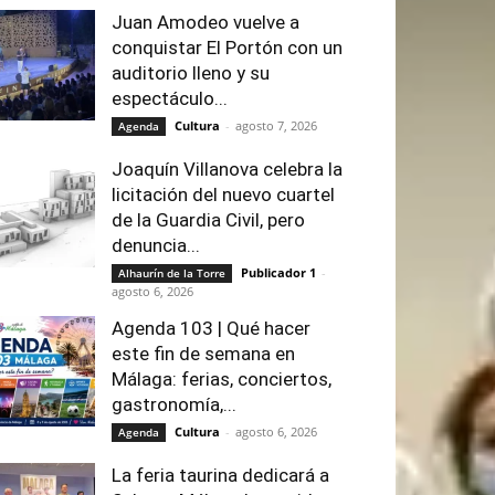
Juan Amodeo vuelve a
conquistar El Portón con un
auditorio lleno y su
espectáculo...
Cultura
-
agosto 7, 2026
Agenda
Joaquín Villanova celebra la
licitación del nuevo cuartel
de la Guardia Civil, pero
denuncia...
Publicador 1
-
Alhaurín de la Torre
agosto 6, 2026
Agenda 103 | Qué hacer
este fin de semana en
Málaga: ferias, conciertos,
gastronomía,...
Cultura
-
agosto 6, 2026
Agenda
La feria taurina dedicará a