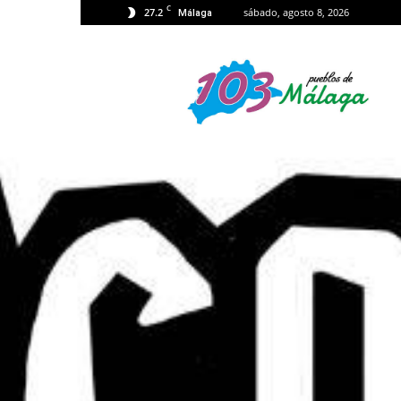
C
27.2
sábado, agosto 8, 2026
Málaga
103
Málaga