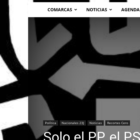
COMARCAS
NOTICIAS
AGENDA
Política
Nacionales 23J
Noticias
Recortes Cero
Solo el PP, el 