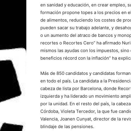
en sanidad y educación, en crear empleo, su
formación propone topes a los precios en el a
de alimentos, reduciendo los costes de pr
pueden sacar su trabajo adelante, y desahog
o un aumento del atraco de bancos y monopol
recortes o Recortes Cero” ha afirmado Nur
mismos las ayudas con los impuestos, sino
beneficios récord con la inflación” ha explic
Más de 850 candidatos y candidatas forman 
en todo el país. La candidata a la Presiden
cabeza de lista por Barcelona, donde Recort
izquierda y ha liderado un movimiento amplio
por la unidad. En el resto del país, la cabez
Córdoba, Violeta Tercedor, la que fue candid
Valencia, Joanen Cunyat, director de la rev
blindaje de las pensiones.