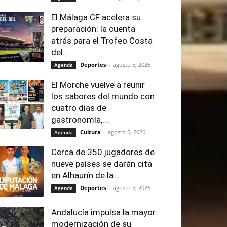
El Málaga CF acelera su
preparación: la cuenta
atrás para el Trofeo Costa
del...
Deportes
-
agosto 5, 2026
Agenda
El Morche vuelve a reunir
los sabores del mundo con
cuatro días de
gastronomía,...
Cultura
-
agosto 5, 2026
Agenda
Cerca de 350 jugadores de
nueve países se darán cita
en Alhaurín de la...
Deportes
-
agosto 5, 2026
Agenda
Andalucía impulsa la mayor
modernización de su