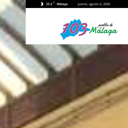
C
25.4
jueves, agosto 6, 2026
Málaga
103
Málaga