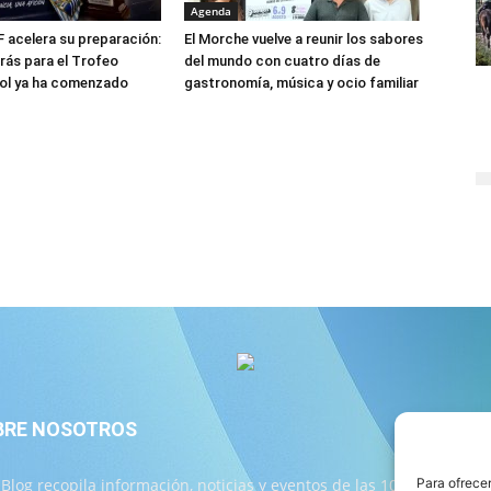
Agenda
F acelera su preparación:
El Morche vuelve a reunir los sabores
trás para el Trofeo
del mundo con cuatro días de
Sol ya ha comenzado
gastronomía, música y ocio familiar
BRE NOSOTROS
S
 Blog recopila información, noticias y eventos de las 103
Para ofrecer