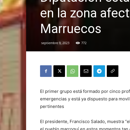
en la zona afec
Marruecos
septiembre 9, 2023
772
El primer grupo está formado por cinco pr
emergencias y está ya dispuesto para movil
pertinentes
El presidente, Francisco Salado, muestra “el
el pueblo marroquí en estos momentos tan