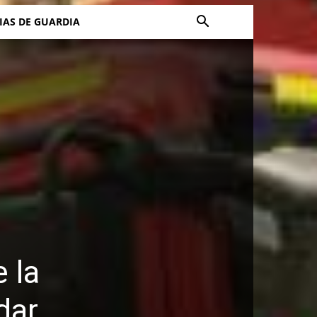
IAS DE GUARDIA
 la
dar