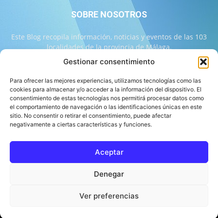
SOBRE NOSOTROS
Este Blog recopila información, noticias y eventos de las 103
localidades de la provincia de Málaga.
Gestionar consentimiento
Contáctanos:
info@103malaga.com
Para ofrecer las mejores experiencias, utilizamos tecnologías como las
cookies para almacenar y/o acceder a la información del dispositivo. El
consentimiento de estas tecnologías nos permitirá procesar datos como
SÍGUENOS
el comportamiento de navegación o las identificaciones únicas en este
sitio. No consentir o retirar el consentimiento, puede afectar
negativamente a ciertas características y funciones.
Aceptar
Sobre 103 Málaga
Equipo de 103 Málaga
Política Editorial
Denegar
Política de Correcciones
Aviso Legal
Contacto
Compromiso con la Provincia
Política de cookies
Ver preferencias
© 103 Málaga 2026 Diseñado por Informática Alhaurín