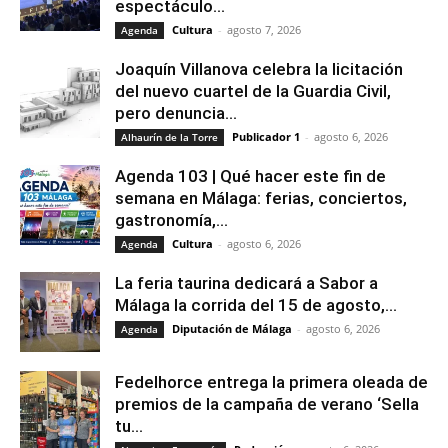
espectáculo...
Cultura
-
agosto 7, 2026
Agenda
Joaquín Villanova celebra la licitación
del nuevo cuartel de la Guardia Civil,
pero denuncia...
Publicador 1
-
agosto 6, 2026
Alhaurín de la Torre
Agenda 103 | Qué hacer este fin de
semana en Málaga: ferias, conciertos,
gastronomía,...
Cultura
-
agosto 6, 2026
Agenda
La feria taurina dedicará a Sabor a
Málaga la corrida del 15 de agosto,...
Diputación de Málaga
-
agosto 6, 2026
Agenda
Fedelhorce entrega la primera oleada de
premios de la campaña de verano ‘Sella
tu...