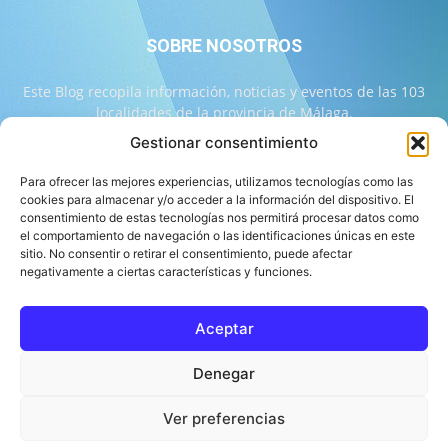
SOBRE NOSOTROS
Este Blog recopila información, noticias y eventos de las 103
localidades de la provincia de Málaga.
Gestionar consentimiento
Contáctanos:
info@103malaga.com
Para ofrecer las mejores experiencias, utilizamos tecnologías como las
cookies para almacenar y/o acceder a la información del dispositivo. El
consentimiento de estas tecnologías nos permitirá procesar datos como
SÍGUENOS
el comportamiento de navegación o las identificaciones únicas en este
sitio. No consentir o retirar el consentimiento, puede afectar
negativamente a ciertas características y funciones.
Aceptar
Sobre 103 Málaga
Equipo de 103 Málaga
Política Editorial
Denegar
Política de Correcciones
Aviso Legal
Contacto
Compromiso con la Provincia
Política de cookies
Ver preferencias
© 103 Málaga 2026 Diseñado por Informática Alhaurín