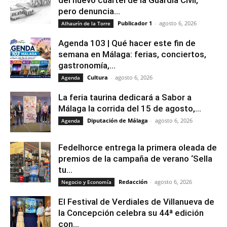
del nuevo cuartel de la Guardia Civil,
pero denuncia...
Publicador 1
-
agosto 6, 2026
Alhaurín de la Torre
Agenda 103 | Qué hacer este fin de
semana en Málaga: ferias, conciertos,
gastronomía,...
Cultura
-
agosto 6, 2026
Agenda
La feria taurina dedicará a Sabor a
Málaga la corrida del 15 de agosto,...
Diputación de Málaga
-
agosto 6, 2026
Agenda
Fedelhorce entrega la primera oleada de
premios de la campaña de verano ‘Sella
tu...
Redacción
-
agosto 6, 2026
Negocio y Economía
El Festival de Verdiales de Villanueva de
la Concepción celebra su 44ª edición
con...