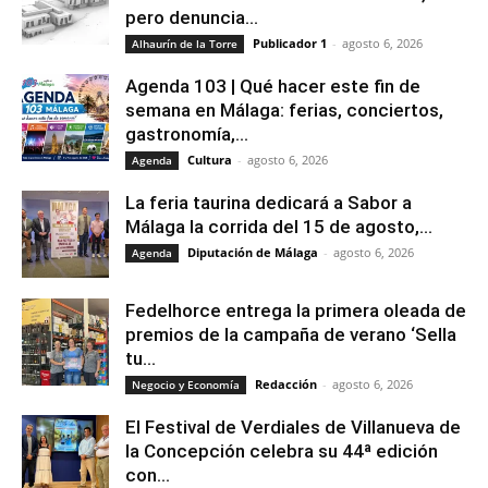
pero denuncia...
Publicador 1
-
agosto 6, 2026
Alhaurín de la Torre
Agenda 103 | Qué hacer este fin de
semana en Málaga: ferias, conciertos,
gastronomía,...
Cultura
-
agosto 6, 2026
Agenda
La feria taurina dedicará a Sabor a
Málaga la corrida del 15 de agosto,...
Diputación de Málaga
-
agosto 6, 2026
Agenda
Fedelhorce entrega la primera oleada de
premios de la campaña de verano ‘Sella
tu...
Redacción
-
agosto 6, 2026
Negocio y Economía
El Festival de Verdiales de Villanueva de
la Concepción celebra su 44ª edición
con...