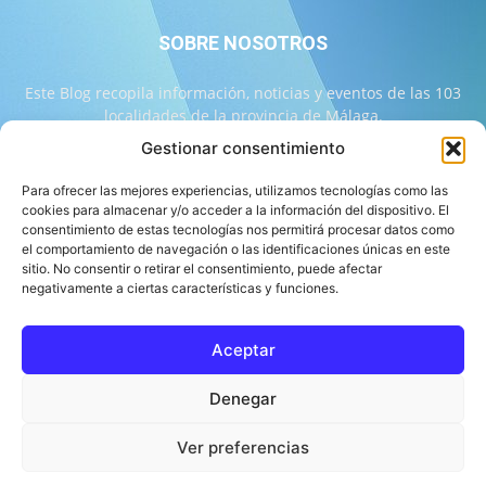
SOBRE NOSOTROS
Este Blog recopila información, noticias y eventos de las 103
localidades de la provincia de Málaga.
Gestionar consentimiento
Contáctanos:
info@103malaga.com
Para ofrecer las mejores experiencias, utilizamos tecnologías como las
cookies para almacenar y/o acceder a la información del dispositivo. El
consentimiento de estas tecnologías nos permitirá procesar datos como
SÍGUENOS
el comportamiento de navegación o las identificaciones únicas en este
sitio. No consentir o retirar el consentimiento, puede afectar
negativamente a ciertas características y funciones.
Aceptar
Sobre 103 Málaga
Equipo de 103 Málaga
Política Editorial
Denegar
Política de Correcciones
Aviso Legal
Contacto
Compromiso con la Provincia
Política de cookies
Ver preferencias
© 103 Málaga 2026 Diseñado por Informática Alhaurín