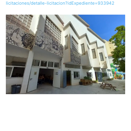
licitaciones/detalle-licitacion?idExpediente=933942