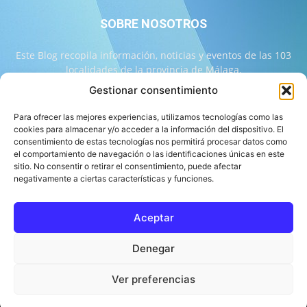
SOBRE NOSOTROS
Este Blog recopila información, noticias y eventos de las 103
localidades de la provincia de Málaga.
Gestionar consentimiento
Contáctanos:
info@103malaga.com
Para ofrecer las mejores experiencias, utilizamos tecnologías como las
cookies para almacenar y/o acceder a la información del dispositivo. El
consentimiento de estas tecnologías nos permitirá procesar datos como
SÍGUENOS
el comportamiento de navegación o las identificaciones únicas en este
sitio. No consentir o retirar el consentimiento, puede afectar
negativamente a ciertas características y funciones.
Aceptar
Sobre 103 Málaga
Equipo de 103 Málaga
Política Editorial
Denegar
Política de Correcciones
Aviso Legal
Contacto
Compromiso con la Provincia
Política de cookies
Ver preferencias
© 103 Málaga 2026 Diseñado por Informática Alhaurín