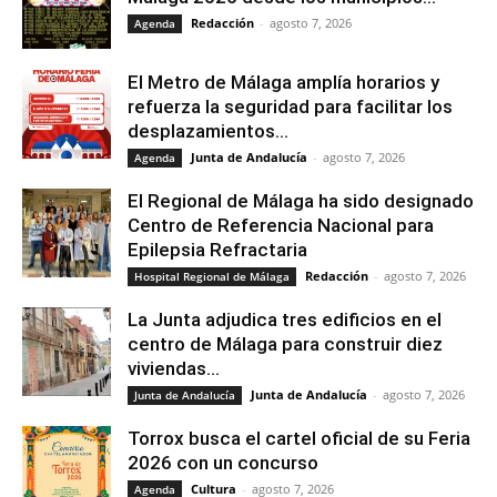
Redacción
-
agosto 7, 2026
Agenda
El Metro de Málaga amplía horarios y
refuerza la seguridad para facilitar los
desplazamientos...
Junta de Andalucía
-
agosto 7, 2026
Agenda
El Regional de Málaga ha sido designado
Centro de Referencia Nacional para
Epilepsia Refractaria
Redacción
-
agosto 7, 2026
Hospital Regional de Málaga
La Junta adjudica tres edificios en el
centro de Málaga para construir diez
viviendas...
Junta de Andalucía
-
agosto 7, 2026
Junta de Andalucía
Torrox busca el cartel oficial de su Feria
2026 con un concurso
Cultura
-
agosto 7, 2026
Agenda