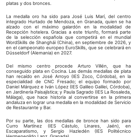
platas y dos bronces.
La medalla oro ha sido para José Luis Marí, del centro
integrado Hurtado de Mendoza, en Granada, quien se ha
alzado con el máximo galardón en la modalidad de
Recepción hotelera. Gracias a este triunfo, formará parte
de la selección española que competirá en el mundial
WordSkills de Shanghái (China), en septiembre de 2026, y
en el campeonato europeo EuroSkills, que se celebrará en
Düsseldorf (Alemania) en 2027.
Del mismo centro procede Arturo Villén, que ha
conseguido plata en Cocina. Las demás medallas de plata
han recaído en José Arroyo (IES Zoco, Córdoba), en la
especialidad de CNC Fresado; el equipo formado por
Daniel Márquez e Iván López (IES Galileo Galilei, Córdoba),
en Jardinería Paisajística; y Paula Sagrado (IES La Rosaleda,
Málaga), que hace historia al convertirse en la primera
andaluza en lograr una medalla en la modalidad de Servicio
de Restaurante y Bar.
Por su parte, las dos medallas de bronce han sido para
Curro Martínez (IES Cástulo, Linares, Jaén), en
Escaparatismo, y Sergio Hazledén (IES Politécnico
Hermenegildo Lanz, Granada).