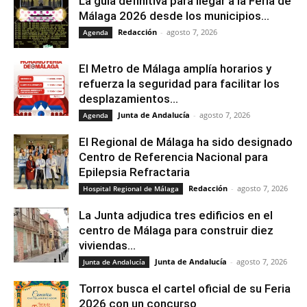
La guía definitiva para llegar a la Feria de
Málaga 2026 desde los municipios...
Redacción
-
agosto 7, 2026
Agenda
El Metro de Málaga amplía horarios y
refuerza la seguridad para facilitar los
desplazamientos...
Junta de Andalucía
-
agosto 7, 2026
Agenda
El Regional de Málaga ha sido designado
Centro de Referencia Nacional para
Epilepsia Refractaria
Redacción
-
agosto 7, 2026
Hospital Regional de Málaga
La Junta adjudica tres edificios en el
centro de Málaga para construir diez
viviendas...
Junta de Andalucía
-
agosto 7, 2026
Junta de Andalucía
Torrox busca el cartel oficial de su Feria
2026 con un concurso