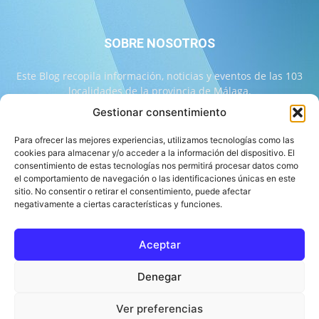
SOBRE NOSOTROS
Este Blog recopila información, noticias y eventos de las 103
localidades de la provincia de Málaga.
Gestionar consentimiento
Contáctanos:
info@103malaga.com
Para ofrecer las mejores experiencias, utilizamos tecnologías como las
cookies para almacenar y/o acceder a la información del dispositivo. El
consentimiento de estas tecnologías nos permitirá procesar datos como
SÍGUENOS
el comportamiento de navegación o las identificaciones únicas en este
sitio. No consentir o retirar el consentimiento, puede afectar
negativamente a ciertas características y funciones.
Aceptar
Sobre 103 Málaga
Equipo de 103 Málaga
Política Editorial
Denegar
Política de Correcciones
Aviso Legal
Contacto
Compromiso con la Provincia
Política de cookies
Ver preferencias