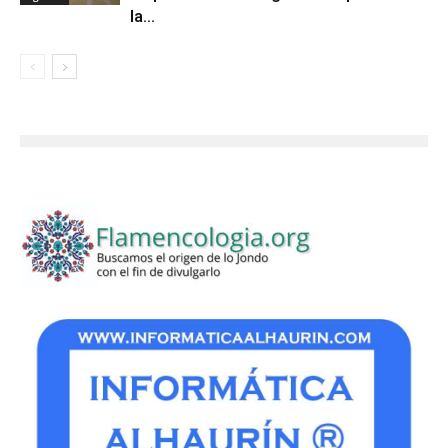
la...