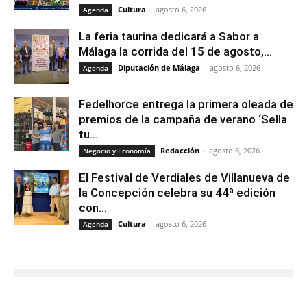
Cultura
-
agosto 6, 2026
Agenda
La feria taurina dedicará a Sabor a
Málaga la corrida del 15 de agosto,...
Diputación de Málaga
-
agosto 6, 2026
Agenda
Fedelhorce entrega la primera oleada de
premios de la campaña de verano ‘Sella
tu...
Redacción
-
agosto 6, 2026
Negocio y Economía
El Festival de Verdiales de Villanueva de
la Concepción celebra su 44ª edición
con...
Cultura
-
agosto 6, 2026
Agenda