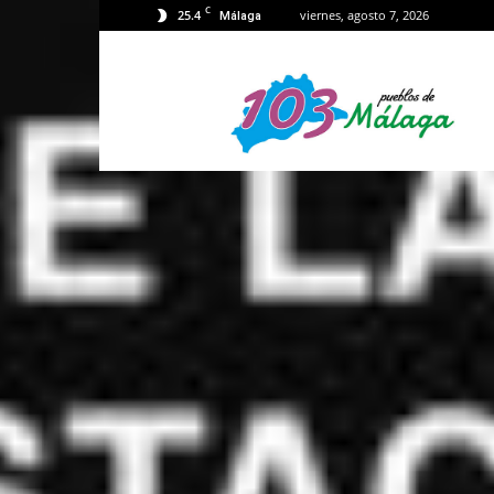
C
25.4
viernes, agosto 7, 2026
Málaga
103
Málaga