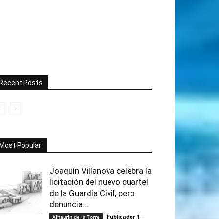
Recent Posts
Most Popular
Joaquín Villanova celebra la
licitación del nuevo cuartel
de la Guardia Civil, pero
denuncia...
Publicador 1
-
Alhaurín de la Torre