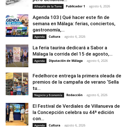
Publicador 1
-
agosto 6, 2026
Alhaurín de la Torre
Agenda 103 | Qué hacer este fin de
semana en Málaga: ferias, conciertos,
gastronomía,...
Cultura
-
agosto 6, 2026
Agenda
La feria taurina dedicará a Sabor a
Málaga la corrida del 15 de agosto,...
Diputación de Málaga
-
agosto 6, 2026
Agenda
Fedelhorce entrega la primera oleada de
premios de la campaña de verano ‘Sella
tu...
Redacción
-
agosto 6, 2026
Negocio y Economía
El Festival de Verdiales de Villanueva de
la Concepción celebra su 44ª edición
con...
Cultura
-
agosto 6, 2026
Agenda