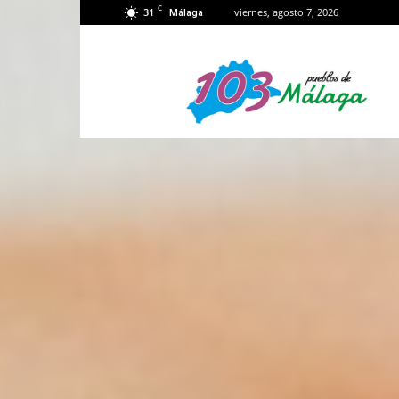
C
31
viernes, agosto 7, 2026
Málaga
103
Málaga