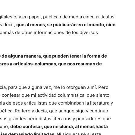
tales o, y en papel, publican de media cinco artículos
s decir,
que al menos, se publicarán en el mundo, cien
demás de otras informaciones de los diversos
os de alguna manera, que pueden tener la forma de
mbres y artículos-columnas, que nos resuman de
ia, para que alguna vez, me lo otorguen a mí. Pero
confesar que mi actividad columnística, que siento,
ela de esos articulistas que combinaban la literatura y
 poética. Reitero y decía, que aunque sigo y continúo
 esos grandes periodistas literarios y pensadores que
ruño,
debo confesar, que mi pluma, al menos hasta
cias demasiado limitadas
. Ni siquiera sé si este