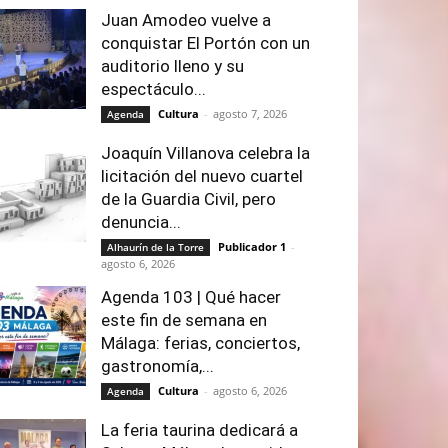
Juan Amodeo vuelve a
conquistar El Portón con un
auditorio lleno y su
espectáculo...
Cultura
-
agosto 7, 2026
Agenda
Joaquín Villanova celebra la
licitación del nuevo cuartel
de la Guardia Civil, pero
denuncia...
Publicador 1
-
Alhaurín de la Torre
agosto 6, 2026
Agenda 103 | Qué hacer
este fin de semana en
Málaga: ferias, conciertos,
gastronomía,...
Cultura
-
agosto 6, 2026
Agenda
La feria taurina dedicará a