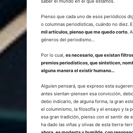
saber el mundo en el que estamos.
Pienso que cada uno de esos periódicos digi
o columnas periodísticas, cuándo no diez. E
mil artículos, pienso que me quedo corto.
A
géneros del periodismo…
Por lo cual,
es necesario, que existan filtr
premios periodísticos, que sinteticen, no
alguna manera el existir humano…
Alguien pensará, que expreso esta sugerenc
antes sientan-piensen esa convicción, debo 
debo indicarlo, de alguna forma, la gran est
el columnismo, la filosofía y el ensayo y la
esa gran tradición, pienso con el sentir de
ha dado las viñas y olivas de esta tierra-ter
ahora, es modesta y humilde, con resonan