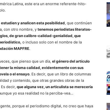
mérica Latina, este era un enorme referente-hito-
olo.
 estudien y analicen esta posibilidad
, que continúen
a, con otro nombre, y
tenemos periodistas literatos-
siglos, de gran calibre-calidad-genialidad, que
eriodístico,
o incluso solo con el nombre de la
undación MAPFRE
.
veces, que pienso que un día,
el género del artículo
r, tener la misma calidad, evidentemente con sus
novela o el ensayo
. Es decir, que un libro de columnas
alidad y contenido, que otras grandes obras de la
 Es decir,
que alguna vez, un articulista se merecería
aunque yo esa realidad no la perciba-vea…
vigente, porque el periodismo digital, no creo que haya