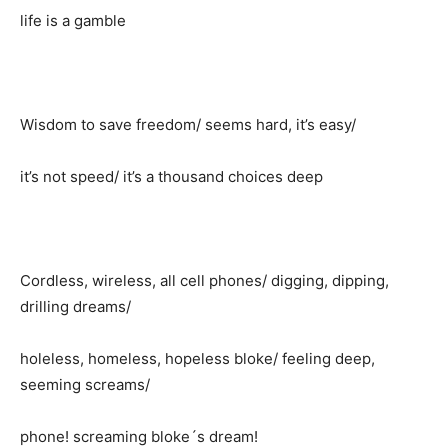
life is a gamble
Wisdom to save freedom/ seems hard, it’s easy/
it’s not speed/ it’s a thousand choices deep
Cordless, wireless, all cell phones/ digging, dipping,
drilling dreams/
holeless, homeless, hopeless bloke/ feeling deep,
seeming screams/
phone! screaming bloke´s dream!