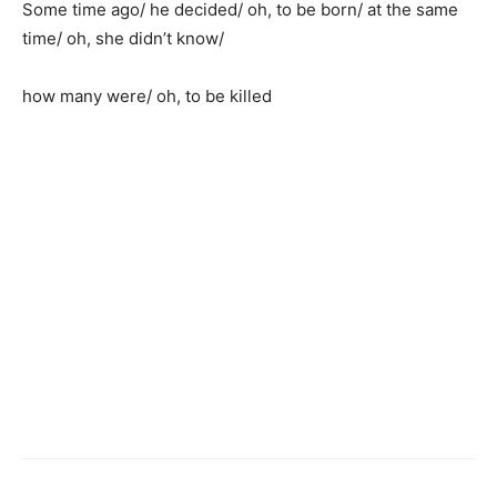
Some time ago/ he decided/ oh, to be born/ at the same
time/ oh, she didn’t know/
how many were/ oh, to be killed