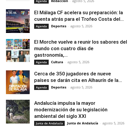
Redacción
-
agosto 5, 2026
Agenda
El Málaga CF acelera su preparación: la
cuenta atrás para el Trofeo Costa del...
Deportes
-
agosto 5, 2026
Agenda
El Morche vuelve a reunir los sabores del
mundo con cuatro días de
gastronomía,...
Cultura
-
agosto 5, 2026
Agenda
Cerca de 350 jugadores de nueve
países se darán cita en Alhaurín de la...
Deportes
-
agosto 5, 2026
Agenda
Andalucía impulsa la mayor
modernización de su legislación
ambiental del siglo XXI
Junta de Andalucía
-
agosto 5, 2026
Junta de Andalucía