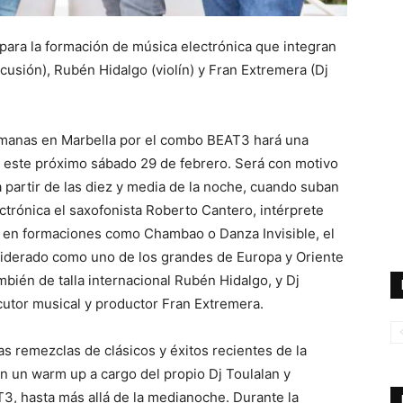
para la formación de música electrónica que integran
cusión), Rubén Hidalgo (violín) y Fran Extremera (Dj
emanas en Marbella por el combo BEAT3 hará una
a este próximo sábado 29 de febrero. Será con motivo
 a partir de las diez y media de la noche, cuando suban
trónica el saxofonista Roberto Cantero, intérprete
a en formaciones como Chambao o Danza Invisible, el
siderado como uno de los grandes de Europa y Oriente
ambién de talla internacional Rubén Hidalgo, y Dj
cutor musical y productor Fran Extremera.
sas remezclas de clásicos y éxitos recientes de la
n un warm up a cargo del propio Dj Toulalan y
T3, hasta más allá de la medianoche. Durante la