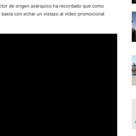
uctor de origen axárquico ha recordado que como
o basta con echar un vistazo al vídeo promocional