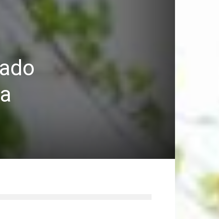
bado
 a