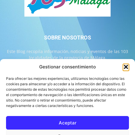
SOBRE NOSOTROS
Este Blog recopila información, noticias y eventos de las 103
localidades de la provincia de Málaga.
Gestionar consentimiento
Contáctanos:
info@103malaga.com
Para ofrecer las mejores experiencias, utilizamos tecnologías como las
cookies para almacenar y/o acceder a la información del dispositivo. El
consentimiento de estas tecnologías nos permitirá procesar datos como
SÍGUENOS
el comportamiento de navegación o las identificaciones únicas en este
sitio. No consentir o retirar el consentimiento, puede afectar
negativamente a ciertas características y funciones.
Aceptar
Sobre 103 Málaga
Equipo de 103 Málaga
Política Editorial