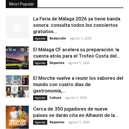
Most Popular
La Feria de Málaga 2026 ya tiene banda
sonora: consulta todos los conciertos
gratuitos...
Redacción
-
agosto 5, 2026
Agenda
El Málaga CF acelera su preparación: la
cuenta atrás para el Trofeo Costa del...
Deportes
-
agosto 5, 2026
Agenda
El Morche vuelve a reunir los sabores del
mundo con cuatro días de
gastronomía,...
Cultura
-
agosto 5, 2026
Agenda
Cerca de 350 jugadores de nueve
países se darán cita en Alhaurín de la...
Deportes
-
agosto 5, 2026
Agenda