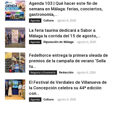
Agenda 103 | Qué hacer este fin de
semana en Málaga: ferias, conciertos,
gastronomía,...
Cultura
-
agosto 6, 2026
Agenda
La feria taurina dedicará a Sabor a
Málaga la corrida del 15 de agosto,...
Diputación de Málaga
-
agosto 6, 2026
Agenda
Fedelhorce entrega la primera oleada de
premios de la campaña de verano ‘Sella
tu...
Redacción
-
agosto 6, 2026
Negocio y Economía
El Festival de Verdiales de Villanueva de
la Concepción celebra su 44ª edición
con...
Cultura
-
agosto 6, 2026
Agenda