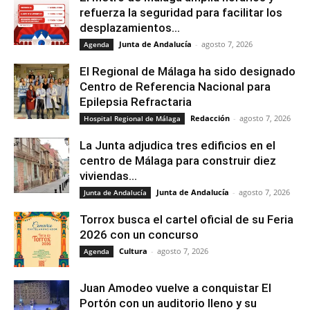
refuerza la seguridad para facilitar los
desplazamientos...
Junta de Andalucía
-
agosto 7, 2026
Agenda
El Regional de Málaga ha sido designado
Centro de Referencia Nacional para
Epilepsia Refractaria
Redacción
-
agosto 7, 2026
Hospital Regional de Málaga
La Junta adjudica tres edificios en el
centro de Málaga para construir diez
viviendas...
Junta de Andalucía
-
agosto 7, 2026
Junta de Andalucía
Torrox busca el cartel oficial de su Feria
2026 con un concurso
Cultura
-
agosto 7, 2026
Agenda
Juan Amodeo vuelve a conquistar El
Portón con un auditorio lleno y su