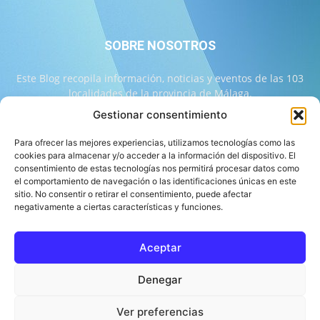
SOBRE NOSOTROS
Este Blog recopila información, noticias y eventos de las 103
localidades de la provincia de Málaga.
Gestionar consentimiento
Contáctanos:
info@103malaga.com
Para ofrecer las mejores experiencias, utilizamos tecnologías como las
cookies para almacenar y/o acceder a la información del dispositivo. El
consentimiento de estas tecnologías nos permitirá procesar datos como
SÍGUENOS
el comportamiento de navegación o las identificaciones únicas en este
sitio. No consentir o retirar el consentimiento, puede afectar
negativamente a ciertas características y funciones.
Aceptar
Sobre 103 Málaga
Equipo de 103 Málaga
Política Editorial
Denegar
Política de Correcciones
Aviso Legal
Contacto
Compromiso con la Provincia
Política de cookies
Ver preferencias