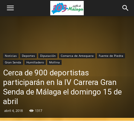
Noticias
Deportes
Diputación
Comarca de Antequera
Fuente de Piedra
Gran Senda
Humilladero
Mollina
Cerca de 900 deportistas
participarán en la IV Carrera Gran
Senda de Málaga el domingo 15 de
abril
abril 4, 2018
1317