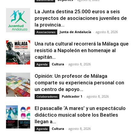
La Junta destina 25.000 euros a seis
proyectos de asociaciones juveniles de
la provincia...
Junta de Andalucía
-
agosto 8, 2026
Asociaciones
Una ruta cultural recorrerá la Málaga que
resistió a Napoleón en homenaje al
capitán...
Cultura
-
agosto 8, 2026
Agenda
Opinión: Un profesor de Málaga
comparte su experiencia personal con
un centro de apoyo...
Publicador 1
-
agosto 8, 2026
Colaboradores
El pasacalle ‘A mares’ y un espectáculo
didáctico musical sobre los Beatles
llegan a...
Cultura
-
agosto 8, 2026
Agenda