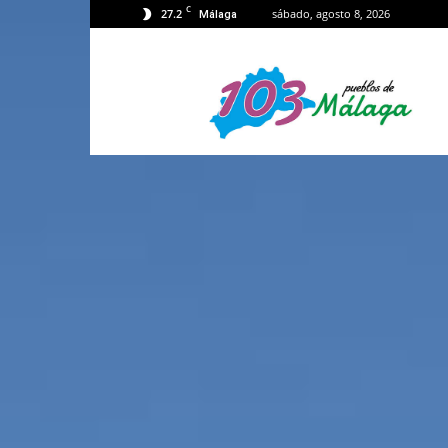
C
27.2
sábado, agosto 8, 2026
Málaga
103
Málaga