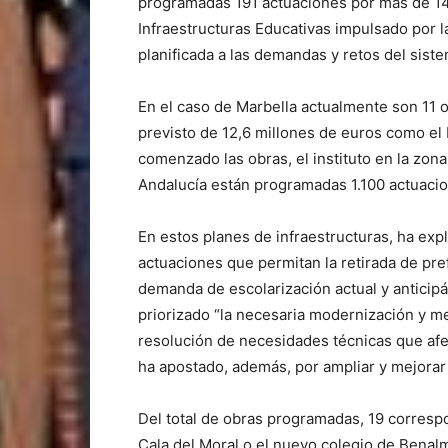
programadas 191 actuaciones por más de 14
Infraestructuras Educativas impulsado por 
planificada a las demandas y retos del sist
En el caso de Marbella actualmente son 11
previsto de 12,6 millones de euros como el
comenzado las obras, el instituto en la zon
Andalucía están programadas 1.100 actuacio
En estos planes de infraestructuras, ha exp
actuaciones que permitan la retirada de pre
demanda de escolarización actual y anticip
priorizado “la necesaria modernización y mej
resolución de necesidades técnicas que afec
ha apostado, además, por ampliar y mejorar 
Del total de obras programadas, 19 corresp
Cala del Moral o el nuevo colegio de Benal