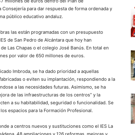
7 millones de euros dentro del Plan de
la Consejería para dar respuesta de forma ordenada y
ema público educativo andaluz.
 obras las están programadas con un presupuesto
 IES de San Pedro de Alcántara que hoy han
a de Las Chapas o el colegio José Banús. En total en
nes por valor de 650 millones de euros.
licado Imbroda, se ha dado prioridad a aquellas
fabricadas o eviten su implantación, respondiendo a la
ándose a las necesidades futuras. Asimismo, se ha
ora de las infraestructuras de los centros” y la
ten a su habitabilidad, seguridad o funcionalidad. Se
los espacios para la Formación Profesional.
onde a centros nuevos y sustituciones como el IES La
mádena, 48 ampliaciones y 126 reformas, mejoras y