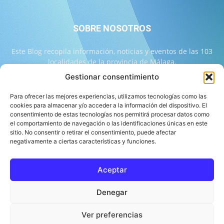
SOBRE NOSOTROS
Este Blog recopila información, noticias y eventos de las 103
localidades de la provincia de Málaga.
Gestionar consentimiento
Contáctanos:
info@103malaga.com
Para ofrecer las mejores experiencias, utilizamos tecnologías como las
cookies para almacenar y/o acceder a la información del dispositivo. El
consentimiento de estas tecnologías nos permitirá procesar datos como
SÍGUENOS
el comportamiento de navegación o las identificaciones únicas en este
sitio. No consentir o retirar el consentimiento, puede afectar
negativamente a ciertas características y funciones.
Aceptar
Sobre 103 Málaga
Equipo de 103 Málaga
Política Editorial
Denegar
Política de Correcciones
Aviso Legal
Contacto
Compromiso con la Provincia
Política de cookies
Ver preferencias