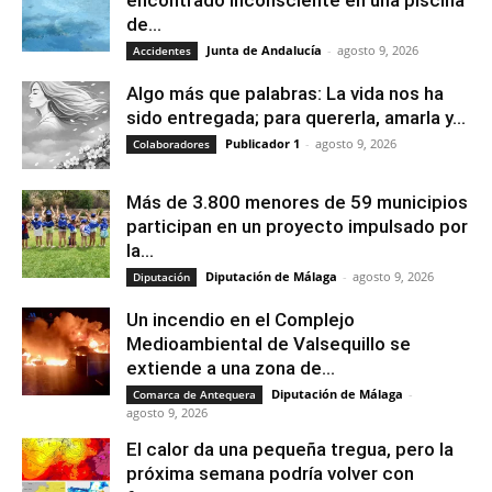
encontrado inconsciente en una piscina
de...
Junta de Andalucía
-
agosto 9, 2026
Accidentes
Algo más que palabras: La vida nos ha
sido entregada; para quererla, amarla y...
Publicador 1
-
agosto 9, 2026
Colaboradores
Más de 3.800 menores de 59 municipios
participan en un proyecto impulsado por
la...
Diputación de Málaga
-
agosto 9, 2026
Diputación
Un incendio en el Complejo
Medioambiental de Valsequillo se
extiende a una zona de...
Diputación de Málaga
-
Comarca de Antequera
agosto 9, 2026
El calor da una pequeña tregua, pero la
próxima semana podría volver con