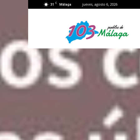
C
31
jueves, agosto 6, 2026
Málaga
103
Málaga