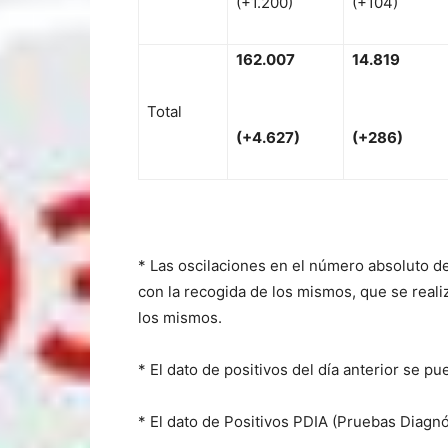
(+1.200)
(+104)
162
.
007
14
.819
Total
(
+
4.627)
(
+
286)
* Las oscilaciones en el número absoluto d
con la recogida de los mismos, que se realiza
los mismos.
* El dato de positivos del día anterior se p
* El dato de Positivos PDIA (Pruebas Diagnó