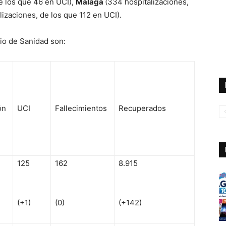
e los que 46 en UCI),
Málaga
(334 hospitalizaciones,
lizaciones, de los que 112 en UCI).
rio de Sanidad son:
ón
UCI
Fallecimientos
Recuperados
125
162
8.915
(+1)
(0)
(+142)