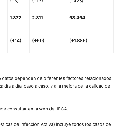
(+6)
(+13)
(+425)
1.372
2
.811
63
.464
(
+
14
)
(
+
60)
(
+
1.885)
e datos dependen de diferentes factores relacionados
 día a día, caso a caso, y a la mejora de la calidad de
uede consultar en la web del IECA.
sticas de Infección Activa) incluye todos los casos de