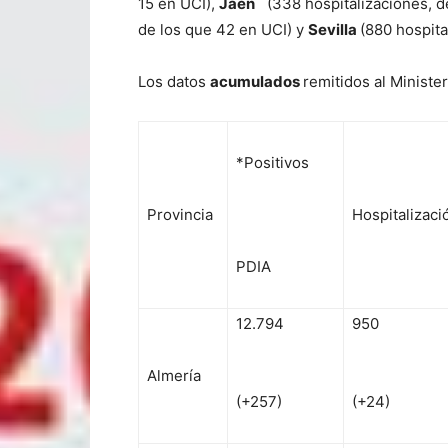
15 en UCI),
Jaén
(338 hospitalizaciones, d
de los que 42 en UCI) y
Sevilla
(880 hospita
Los datos
acumulados
remitidos al Ministe
*Positivos
Provincia
Hospitalizaci
PDIA
12.794
950
Almería
(+257)
(+24)