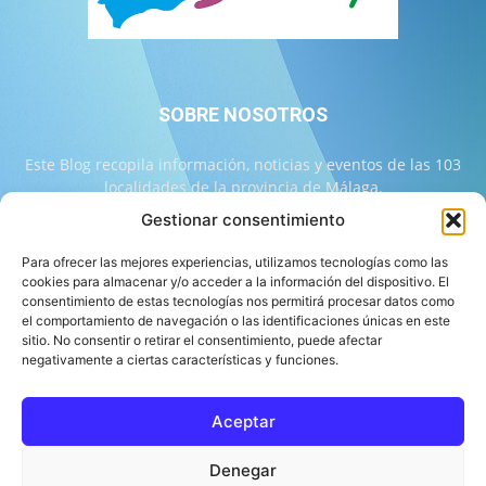
SOBRE NOSOTROS
Este Blog recopila información, noticias y eventos de las 103
localidades de la provincia de Málaga.
Gestionar consentimiento
Contáctanos:
info@103malaga.com
Para ofrecer las mejores experiencias, utilizamos tecnologías como las
cookies para almacenar y/o acceder a la información del dispositivo. El
consentimiento de estas tecnologías nos permitirá procesar datos como
SÍGUENOS
el comportamiento de navegación o las identificaciones únicas en este
sitio. No consentir o retirar el consentimiento, puede afectar
negativamente a ciertas características y funciones.
Aceptar
Sobre 103 Málaga
Equipo de 103 Málaga
Política Editorial
Denegar
Política de Correcciones
Aviso Legal
Contacto