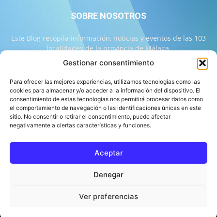
SOBRE NOSOTROS
Este Blog recopila información, noticias y eventos de las 103
localidades de la provincia de Málaga.
Gestionar consentimiento
Contáctanos:
info@103malaga.com
Para ofrecer las mejores experiencias, utilizamos tecnologías como las
cookies para almacenar y/o acceder a la información del dispositivo. El
consentimiento de estas tecnologías nos permitirá procesar datos como
SÍGUENOS
el comportamiento de navegación o las identificaciones únicas en este
sitio. No consentir o retirar el consentimiento, puede afectar
negativamente a ciertas características y funciones.
Aceptar
Sobre 103 Málaga
Equipo de 103 Málaga
Política Editorial
Denegar
Política de Correcciones
Aviso Legal
Contacto
Compromiso con la Provincia
Política de cookies
Ver preferencias
© 103 Málaga 2026 Diseñado por Informática Alhaurín