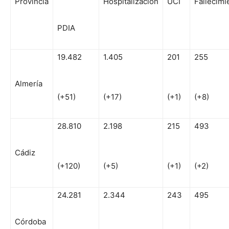
Provincia
Hospitalización
UCI
Fallecimi
PDIA
19.482
1.405
201
255
Almería
(+51)
(+17)
(+1)
(+8)
28.810
2.198
215
493
Cádiz
(+120)
(+5)
(+1)
(+2)
24.281
2.344
243
495
Córdoba