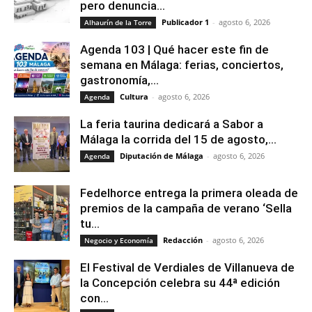
pero denuncia...
Publicador 1
-
agosto 6, 2026
Alhaurín de la Torre
Agenda 103 | Qué hacer este fin de
semana en Málaga: ferias, conciertos,
gastronomía,...
Cultura
-
agosto 6, 2026
Agenda
La feria taurina dedicará a Sabor a
Málaga la corrida del 15 de agosto,...
Diputación de Málaga
-
agosto 6, 2026
Agenda
Fedelhorce entrega la primera oleada de
premios de la campaña de verano ‘Sella
tu...
Redacción
-
agosto 6, 2026
Negocio y Economía
El Festival de Verdiales de Villanueva de
la Concepción celebra su 44ª edición
con...