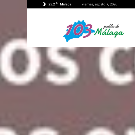
C
25.2
viernes, agosto 7, 2026
Málaga
103
Málaga