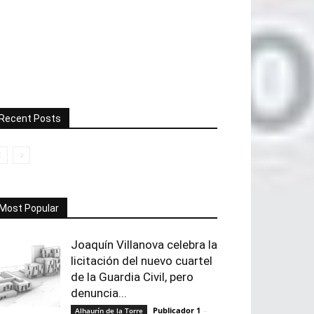
Recent Posts
Most Popular
Joaquín Villanova celebra la
licitación del nuevo cuartel
de la Guardia Civil, pero
denuncia...
Publicador 1
-
Alhaurín de la Torre