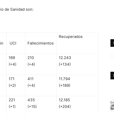
rio de Sanidad son:
Recuperados
ón
UCI
Fallecimientos
169
210
12.243
(+4)
(+4)
(+134)
171
411
11.794
(+2)
(+4)
(+189)
221
435
12.185
(+1)
(+15)
(+204)