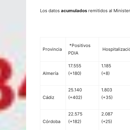
Los datos
acumulados
remitidos al Ministe
*Positivos
Provincia
Hospitalizaci
PDIA
17.555
1.185
Almería
(+180)
(+8)
25.140
1.803
Cádiz
(+402)
(+35)
22.575
2.087
Córdoba
(+182)
(+25)