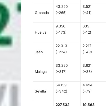
43.220
3.521
Granada
(+265)
(+41)
9.350
635
Huelva
(+173)
(+12)
22.313
2.217
Jaén
(+224)
(+49)
33.220
3.621
Málaga
(+317)
(+38)
54.159
4.494
Sevilla
(+342)
(+79)
227.532
19.563