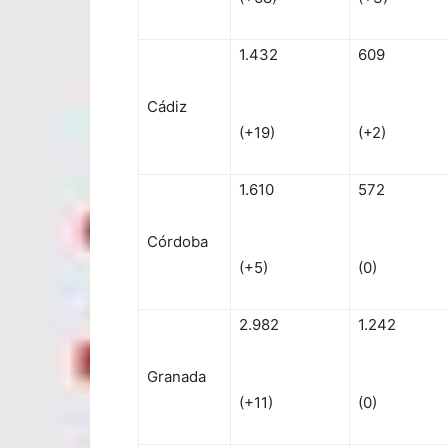
1.432
609
Cádiz
(+19)
(+2)
1.610
572
Córdoba
(+5)
(0)
2.982
1.242
Granada
(+11)
(0)