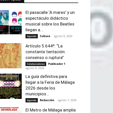
El pasacalle ‘A mares’ y un
espectáculo didáctico
musical sobre los Beatles
llegan a...
Cultura
-
agosto 8, 2026
Agenda
Artículo 5.644º: “La
constante tentación:
consenso o ruptura”
Publicador 1
-
Colaboradores
agosto 8, 2026
La guía definitiva para
llegar a la Feria de Málaga
2026 desde los
municipios...
Redacción
-
agosto 7, 2026
Agenda
El Metro de Málaga amplía