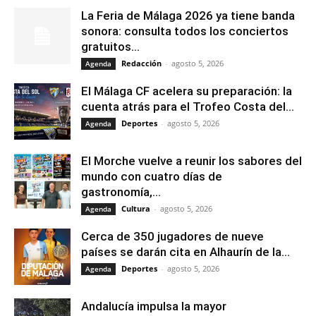
La Feria de Málaga 2026 ya tiene banda
sonora: consulta todos los conciertos
gratuitos...
Redacción
-
agosto 5, 2026
Agenda
El Málaga CF acelera su preparación: la
cuenta atrás para el Trofeo Costa del...
Deportes
-
agosto 5, 2026
Agenda
El Morche vuelve a reunir los sabores del
mundo con cuatro días de
gastronomía,...
Cultura
-
agosto 5, 2026
Agenda
Cerca de 350 jugadores de nueve
países se darán cita en Alhaurín de la...
Deportes
-
agosto 5, 2026
Agenda
Andalucía impulsa la mayor