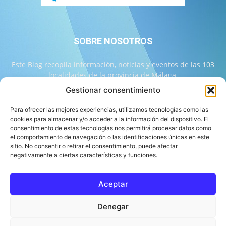
SOBRE NOSOTROS
Este Blog recopila información, noticias y eventos de las 103
localidades de la provincia de Málaga.
Gestionar consentimiento
Contáctanos:
info@103malaga.com
Para ofrecer las mejores experiencias, utilizamos tecnologías como las
cookies para almacenar y/o acceder a la información del dispositivo. El
consentimiento de estas tecnologías nos permitirá procesar datos como
SÍGUENOS
el comportamiento de navegación o las identificaciones únicas en este
sitio. No consentir o retirar el consentimiento, puede afectar
negativamente a ciertas características y funciones.
Aceptar
Sobre 103 Málaga
Equipo de 103 Málaga
Política Editorial
Denegar
Política de Correcciones
Aviso Legal
Contacto
Compromiso con la Provincia
Política de cookies