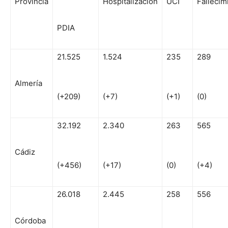
Provincia
Hospitalización
UCI
Fallecim
PDIA
21.525
1.524
235
289
Almería
(+209)
(+7)
(+1)
(0)
32.192
2.340
263
565
Cádiz
(+456)
(+17)
(0)
(+4)
26.018
2.445
258
556
Córdoba