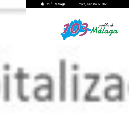
C
31
jueves, agosto 6, 2026
Málaga
103
Málaga