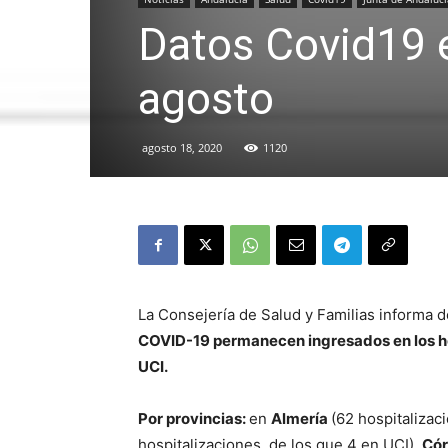
Datos Covid19 e
agosto
agosto 18, 2020
1120
La Consejería de Salud y Familias informa 
COVID-19 permanecen ingresados en los ho
UCI.
Por provincias:
en
Almería
(62 hospitalizac
hospitalizaciones, de los que 4 en UCI),
Có