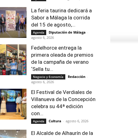
La feria taurina dedicará a
Sabor a Málaga la corrida
del 15 de agosto,...
Diputación de Málaga
-
Agenda
agosto 6, 2026
Fedelhorce entrega la
primera oleada de premios
de la campaña de verano
‘Sella tu...
Redacción
-
Negocio y Economía
agosto 6, 2026
El Festival de Verdiales de
Villanueva de la Concepción
celebra su 44ª edición
con...
Cultura
-
agosto 6, 2026
Agenda
El Alcalde de Alhaurín de la