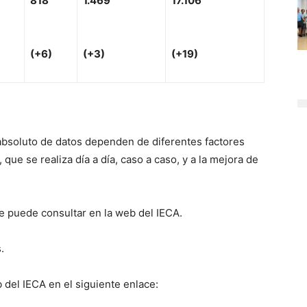
81
8
1
.469
17
.106
(
+
6)
(
+
3)
(
+
19)
absoluto de datos dependen de diferentes factores
que se realiza día a día, caso a caso, y a la mejora de
se puede consultar en la web del IECA.
.
 del IECA en el siguiente enlace: