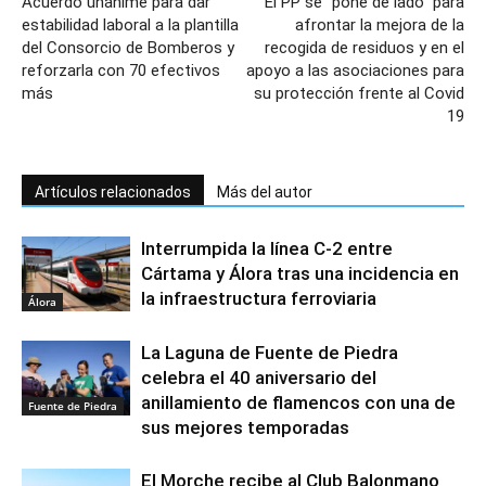
Acuerdo unánime para dar
El PP se “pone de lado” para
estabilidad laboral a la plantilla
afrontar la mejora de la
del Consorcio de Bomberos y
recogida de residuos y en el
reforzarla con 70 efectivos
apoyo a las asociaciones para
más
su protección frente al Covid
19
Artículos relacionados
Más del autor
Interrumpida la línea C-2 entre
Cártama y Álora tras una incidencia en
la infraestructura ferroviaria
Álora
La Laguna de Fuente de Piedra
celebra el 40 aniversario del
anillamiento de flamencos con una de
Fuente de Piedra
sus mejores temporadas
El Morche recibe al Club Balonmano