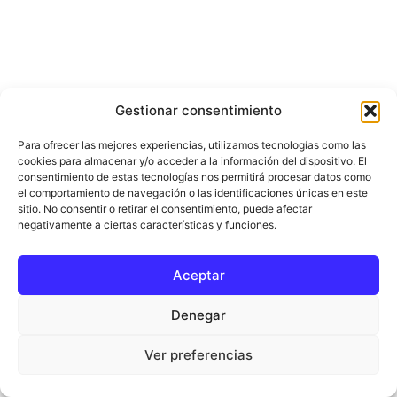
Gestionar consentimiento
Para ofrecer las mejores experiencias, utilizamos tecnologías como las
Recent Posts
cookies para almacenar y/o acceder a la información del dispositivo. El
consentimiento de estas tecnologías nos permitirá procesar datos como
el comportamiento de navegación o las identificaciones únicas en este
sitio. No consentir o retirar el consentimiento, puede afectar
negativamente a ciertas características y funciones.
Most Popular
Aceptar
Interrumpida la línea C-2 entre Cártama y
Denegar
Álora tras una incidencia en la
infraestructura...
Ver preferencias
Redacción
-
agosto 8, 2026
Álora
La Laguna de Fuente de Piedra celebra