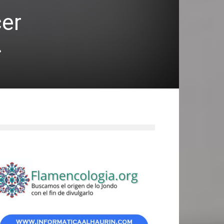
cer
»