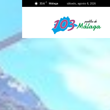
C
33.6
sábado, agosto 8, 2026
Málaga
103
Málaga