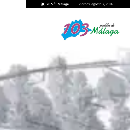
C
26.5
viernes, agosto 7, 2026
Málaga
103
Málaga