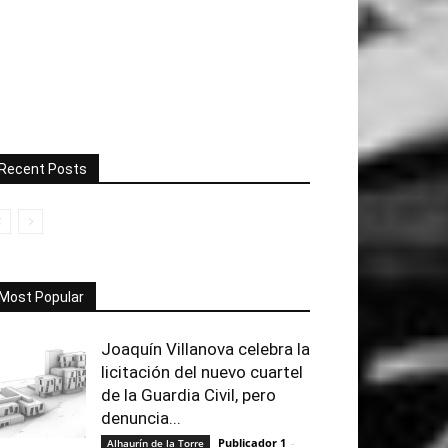
Recent Posts
Most Popular
Joaquín Villanova celebra la
licitación del nuevo cuartel
de la Guardia Civil, pero
denuncia...
Publicador 1
-
Alhaurín de la Torre