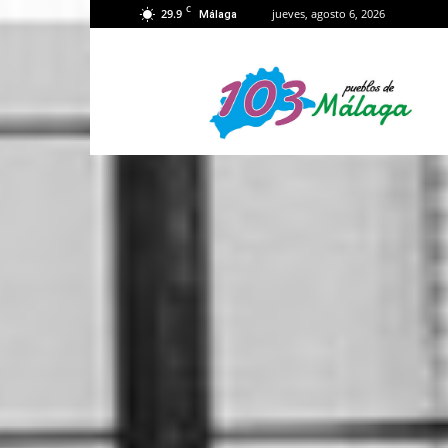
C
29.9
jueves, agosto 6, 2026
Málaga
103
Málaga