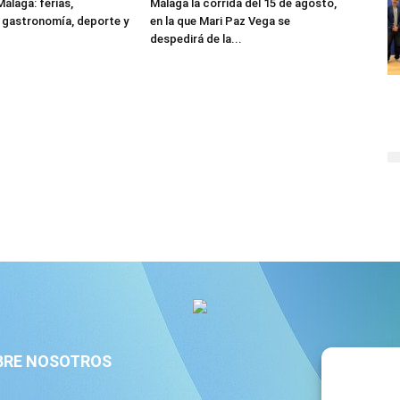
álaga: ferias,
Málaga la corrida del 15 de agosto,
 gastronomía, deporte y
en la que Mari Paz Vega se
despedirá de la...
BRE NOSOTROS
S