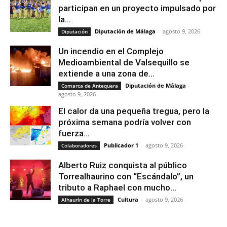
participan en un proyecto impulsado por
la...
Diputación de Málaga
-
agosto 9, 2026
Diputación
Un incendio en el Complejo
Medioambiental de Valsequillo se
extiende a una zona de...
Diputación de Málaga
-
Comarca de Antequera
agosto 9, 2026
El calor da una pequeña tregua, pero la
próxima semana podría volver con
fuerza...
Publicador 1
-
agosto 9, 2026
Colaboradores
Alberto Ruiz conquista al público
Torrealhaurino con “Escándalo”, un
tributo a Raphael con mucho...
Cultura
-
agosto 9, 2026
Alhaurín de la Torre