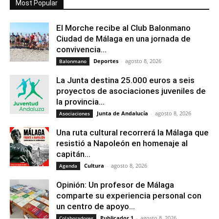
Most Popular
El Morche recibe al Club Balonmano
Ciudad de Málaga en una jornada de
convivencia...
Deportes
-
agosto 8, 2026
Balonmano
La Junta destina 25.000 euros a seis
proyectos de asociaciones juveniles de
la provincia...
Junta de Andalucía
-
agosto 8, 2026
Asociaciones
Una ruta cultural recorrerá la Málaga que
resistió a Napoleón en homenaje al
capitán...
Cultura
-
agosto 8, 2026
Agenda
Opinión: Un profesor de Málaga
comparte su experiencia personal con
un centro de apoyo...
Publicador 1
-
agosto 8, 2026
Colaboradores