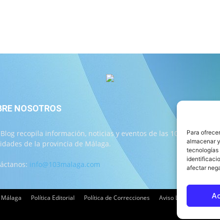
BRE NOSOTROS
S
 Blog recopila información, noticias y eventos de las 103
Para ofrecer
almacenar y/
lidades de la provincia de Málaga.
tecnologías
identificaci
áctanos:
info@103malaga.com
afectar nega
A
3 Málaga
Política Editorial
Política de Correcciones
Aviso Legal
Contac