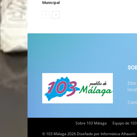
Municipal
SO
Este
loca
Cont
Sobre 103 Málaga
Equipo de 10
© 103 Málaga 2026 Diseñado por Informática Alhaurín