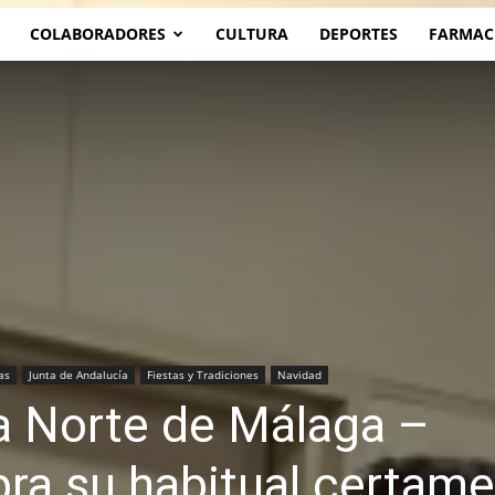
COLABORADORES
CULTURA
DEPORTES
FARMAC
as
Junta de Andalucía
Fiestas y Tradiciones
Navidad
ia Norte de Málaga –
ra su habitual certam