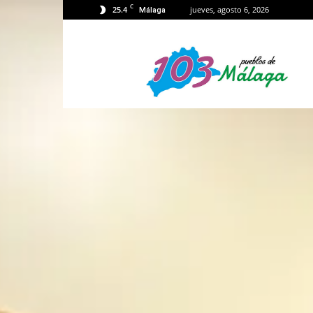
C
25.4
jueves, agosto 6, 2026
Málaga
103
Málaga