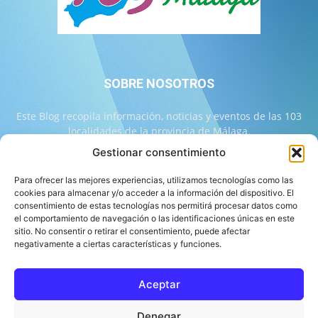
SOBRE NOSOTROS
Este Blog recopila información, noticias y eventos de las 103
localidades de la provincia de Málaga.
Gestionar consentimiento
Contáctanos:
info@103malaga.com
Para ofrecer las mejores experiencias, utilizamos tecnologías como las
cookies para almacenar y/o acceder a la información del dispositivo. El
consentimiento de estas tecnologías nos permitirá procesar datos como
SÍGUENOS
el comportamiento de navegación o las identificaciones únicas en este
sitio. No consentir o retirar el consentimiento, puede afectar
negativamente a ciertas características y funciones.
Aceptar
Sobre 103 Málaga
Equipo de 103 Málaga
Política Editorial
Denegar