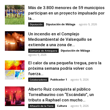
Más de 3.800 menores de 59 municipios
participan en un proyecto impulsado por
la...
Diputación de Málaga
-
agosto 9, 2026
Diputación
Un incendio en el Complejo
Medioambiental de Valsequillo se
extiende a una zona de...
Diputación de Málaga
-
Comarca de Antequera
agosto 9, 2026
El calor da una pequeña tregua, pero la
próxima semana podría volver con
fuerza...
Publicador 1
-
agosto 9, 2026
Colaboradores
Alberto Ruiz conquista al público
Torrealhaurino con “Escándalo”, un
tributo a Raphael con mucho...
Cultura
-
agosto 9, 2026
Alhaurín de la Torre