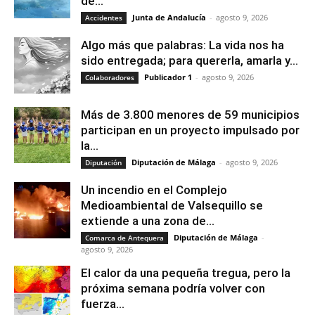
de...
Junta de Andalucía
-
agosto 9, 2026
Accidentes
Algo más que palabras: La vida nos ha
sido entregada; para quererla, amarla y...
Publicador 1
-
agosto 9, 2026
Colaboradores
Más de 3.800 menores de 59 municipios
participan en un proyecto impulsado por
la...
Diputación de Málaga
-
agosto 9, 2026
Diputación
Un incendio en el Complejo
Medioambiental de Valsequillo se
extiende a una zona de...
Diputación de Málaga
-
Comarca de Antequera
agosto 9, 2026
El calor da una pequeña tregua, pero la
próxima semana podría volver con
fuerza...