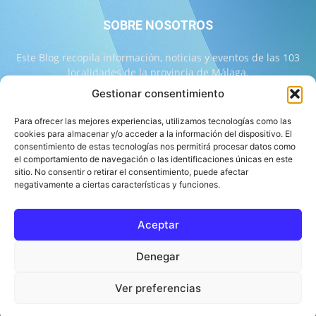
SOBRE NOSOTROS
Este Blog recopila información, noticias y eventos de las 103
localidades de la provincia de Málaga.
Gestionar consentimiento
Contáctanos:
info@103malaga.com
Para ofrecer las mejores experiencias, utilizamos tecnologías como las
cookies para almacenar y/o acceder a la información del dispositivo. El
consentimiento de estas tecnologías nos permitirá procesar datos como
SÍGUENOS
el comportamiento de navegación o las identificaciones únicas en este
sitio. No consentir o retirar el consentimiento, puede afectar
negativamente a ciertas características y funciones.
Aceptar
Sobre 103 Málaga
Equipo de 103 Málaga
Política Editorial
Denegar
Política de Correcciones
Aviso Legal
Contacto
Compromiso con la Provincia
Política de cookies
Ver preferencias
© 103 Málaga 2026 Diseñado por Informática Alhaurín