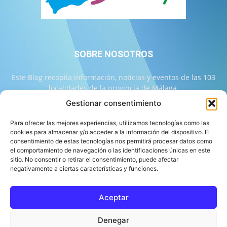
SOBRE NOSOTROS
Este Blog recopila información, noticias y eventos de las 103
localidades de la provincia de Málaga.
Gestionar consentimiento
Contáctanos:
info@103malaga.com
Para ofrecer las mejores experiencias, utilizamos tecnologías como las
cookies para almacenar y/o acceder a la información del dispositivo. El
consentimiento de estas tecnologías nos permitirá procesar datos como
SÍGUENOS
el comportamiento de navegación o las identificaciones únicas en este
sitio. No consentir o retirar el consentimiento, puede afectar
negativamente a ciertas características y funciones.
Aceptar
Sobre 103 Málaga
Equipo de 103 Málaga
Política Editorial
Denegar
Política de Correcciones
Aviso Legal
Contacto