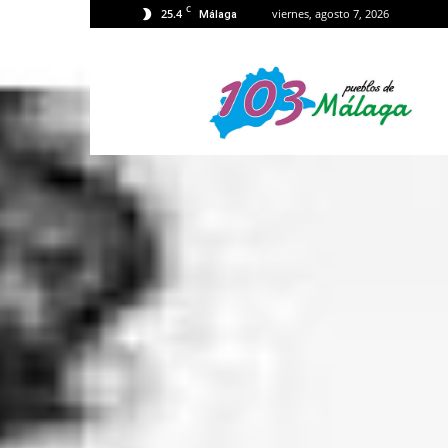
C
25.4
viernes, agosto 7, 2026
Málaga
103
Málaga