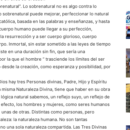
brenatural”. Lo sobrenatural no es algo contra lo
 lo sobrenatural puede mejorar, perfeccionar lo natural
católica, basada en las palabras y enseñanzas, y hasta
 cuerpo humano puede llegar a su perfección,
la resurrección y a ser cuerpo glorioso, cuerpo
erpo. Inmortal, sin estar sometido a las leyes de tiempo
ste en una duración sin fin, que sería una
por la que el hombre “ trasciende los límites del ser
 desde la creación, como esperanza y posibilidad, por
Dios hay tres Personas divinas, Padre, Hijo y Espíritu
la misma Naturaleza Divina, tiene que haber en su obra
ógica natural sabemos, un reflejo suyo, un reflejo de
n efecto, los hombres y mujeres, como seres humanos
es unas de otras. Distintas como personas, pero
aleza: la naturaleza humana. No son tantas
o una sola naturaleza compartida. Las Tres Divinas