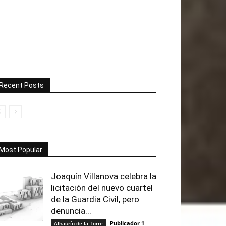
Recent Posts
Most Popular
Joaquín Villanova celebra la
licitación del nuevo cuartel
de la Guardia Civil, pero
denuncia...
Publicador 1
-
Alhaurín de la Torre