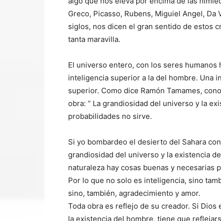
algo que nos eleva por encima de las nimie
Greco, Picasso, Rubens, Miguiel Angel, Da 
siglos, nos dicen el gran sentido de estos c
tanta maravilla.
El universo entero, con los seres humanos h
inteligencia superior a la del hombre. Una 
superior. Como dice Ramón Tamames, conoc
obra: “ La grandiosidad del universo y la ex
probabilidades no sirve.
Si yo bombardeo el desierto del Sahara con u
grandiosidad del universo y la existencia de
naturaleza hay cosas buenas y necesarias para 
Por lo que no solo es inteligencia, sino ta
sino, también, agradecimiento y amor.
Toda obra es reflejo de su creador. Si Dios 
la existencia del hombre, tiene que reflejar