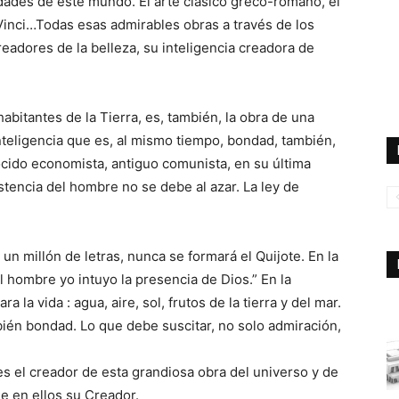
dades de este mundo. El arte clásico greco-romano, el
Vinci…Todas esas admirables obras a través de los
readores de la belleza, su inteligencia creadora de
abitantes de la Tierra, es, también, la obra de una
inteligencia que es, al mismo tiempo, bondad, también,
ido economista, antiguo comunista, en su última
istencia del hombre no se debe al azar. La ley de
n millón de letras, nunca se formará el Quijote. En la
l hombre yo intuyo la presencia de Dios.” En la
la vida : agua, aire, sol, frutos de la tierra y del mar.
mbién bondad. Lo que debe suscitar, no solo admiración,
es el creador de esta grandiosa obra del universo y de
se en ellos su Creador.