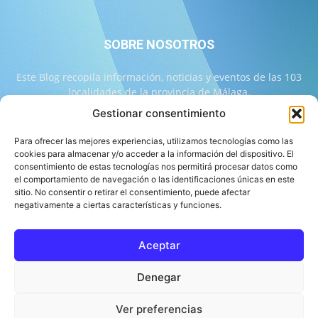
SOBRE NOSOTROS
Este Blog recopila información, noticias y eventos de las 103
localidades de la provincia de Málaga.
Gestionar consentimiento
Contáctanos:
info@103malaga.com
Para ofrecer las mejores experiencias, utilizamos tecnologías como las
cookies para almacenar y/o acceder a la información del dispositivo. El
consentimiento de estas tecnologías nos permitirá procesar datos como
SÍGUENOS
el comportamiento de navegación o las identificaciones únicas en este
sitio. No consentir o retirar el consentimiento, puede afectar
negativamente a ciertas características y funciones.
Aceptar
Sobre 103 Málaga
Equipo de 103 Málaga
Política Editorial
Denegar
Política de Correcciones
Aviso Legal
Contacto
Compromiso con la Provincia
Política de cookies
Ver preferencias