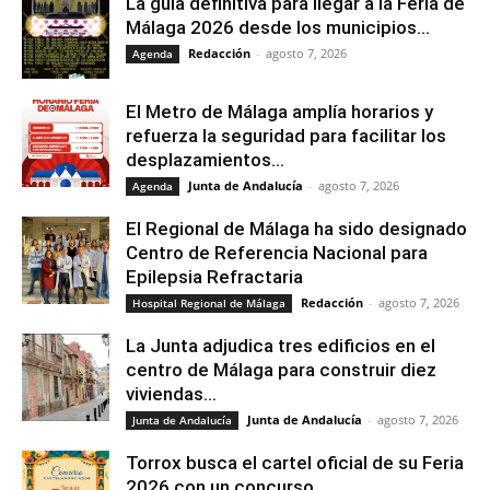
La guía definitiva para llegar a la Feria de
Málaga 2026 desde los municipios...
Redacción
-
agosto 7, 2026
Agenda
El Metro de Málaga amplía horarios y
refuerza la seguridad para facilitar los
desplazamientos...
Junta de Andalucía
-
agosto 7, 2026
Agenda
El Regional de Málaga ha sido designado
Centro de Referencia Nacional para
Epilepsia Refractaria
Redacción
-
agosto 7, 2026
Hospital Regional de Málaga
La Junta adjudica tres edificios en el
centro de Málaga para construir diez
viviendas...
Junta de Andalucía
-
agosto 7, 2026
Junta de Andalucía
Torrox busca el cartel oficial de su Feria
2026 con un concurso