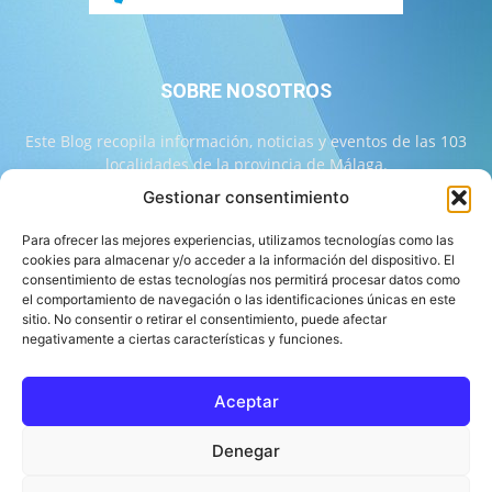
SOBRE NOSOTROS
Este Blog recopila información, noticias y eventos de las 103
localidades de la provincia de Málaga.
Gestionar consentimiento
Contáctanos:
info@103malaga.com
Para ofrecer las mejores experiencias, utilizamos tecnologías como las
cookies para almacenar y/o acceder a la información del dispositivo. El
consentimiento de estas tecnologías nos permitirá procesar datos como
SÍGUENOS
el comportamiento de navegación o las identificaciones únicas en este
sitio. No consentir o retirar el consentimiento, puede afectar
negativamente a ciertas características y funciones.
Aceptar
Sobre 103 Málaga
Equipo de 103 Málaga
Política Editorial
Denegar
Política de Correcciones
Aviso Legal
Contacto
Compromiso con la Provincia
Política de cookies