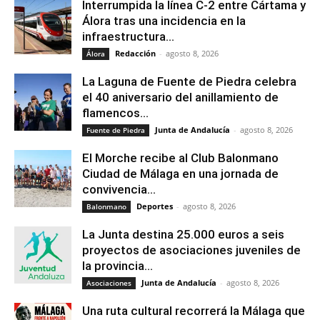
Interrumpida la línea C-2 entre Cártama y
Álora tras una incidencia en la
infraestructura...
Redacción
-
agosto 8, 2026
Álora
La Laguna de Fuente de Piedra celebra
el 40 aniversario del anillamiento de
flamencos...
Junta de Andalucía
-
agosto 8, 2026
Fuente de Piedra
El Morche recibe al Club Balonmano
Ciudad de Málaga en una jornada de
convivencia...
Deportes
-
agosto 8, 2026
Balonmano
La Junta destina 25.000 euros a seis
proyectos de asociaciones juveniles de
la provincia...
Junta de Andalucía
-
agosto 8, 2026
Asociaciones
Una ruta cultural recorrerá la Málaga que