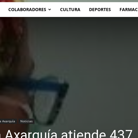
COLABORADORES
CULTURA
DEPORTES
FARMAC
a Axarquía
Noticias
la Axarquía atiende 437