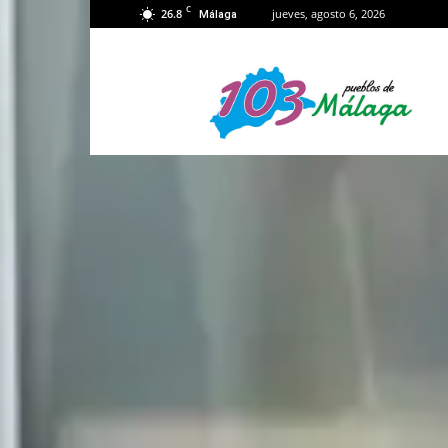
C
26.8
jueves, agosto 6, 2026
Málaga
103
Málaga