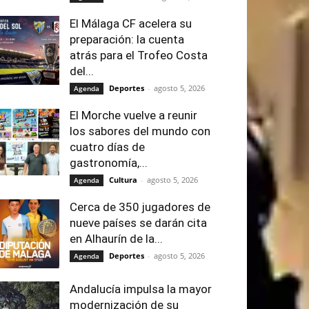
El Málaga CF acelera su
preparación: la cuenta
atrás para el Trofeo Costa
del...
Deportes
-
agosto 5, 2026
Agenda
El Morche vuelve a reunir
los sabores del mundo con
cuatro días de
gastronomía,...
Cultura
-
agosto 5, 2026
Agenda
Cerca de 350 jugadores de
nueve países se darán cita
en Alhaurín de la...
Deportes
-
agosto 5, 2026
Agenda
Andalucía impulsa la mayor
modernización de su