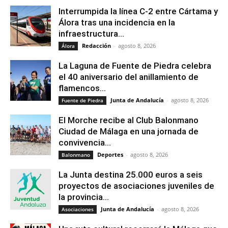
Interrumpida la línea C-2 entre Cártama y
Álora tras una incidencia en la
infraestructura...
Redacción
-
agosto 8, 2026
Álora
La Laguna de Fuente de Piedra celebra
el 40 aniversario del anillamiento de
flamencos...
Junta de Andalucía
-
agosto 8, 2026
Fuente de Piedra
El Morche recibe al Club Balonmano
Ciudad de Málaga en una jornada de
convivencia...
Deportes
-
agosto 8, 2026
Balonmano
La Junta destina 25.000 euros a seis
proyectos de asociaciones juveniles de
la provincia...
Junta de Andalucía
-
agosto 8, 2026
Asociaciones