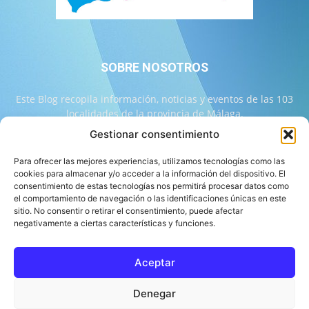
SOBRE NOSOTROS
Este Blog recopila información, noticias y eventos de las 103
localidades de la provincia de Málaga.
Gestionar consentimiento
Contáctanos:
info@103malaga.com
Para ofrecer las mejores experiencias, utilizamos tecnologías como las
cookies para almacenar y/o acceder a la información del dispositivo. El
consentimiento de estas tecnologías nos permitirá procesar datos como
SÍGUENOS
el comportamiento de navegación o las identificaciones únicas en este
sitio. No consentir o retirar el consentimiento, puede afectar
negativamente a ciertas características y funciones.
Aceptar
Sobre 103 Málaga
Equipo de 103 Málaga
Política Editorial
Denegar
Política de Correcciones
Aviso Legal
Contacto